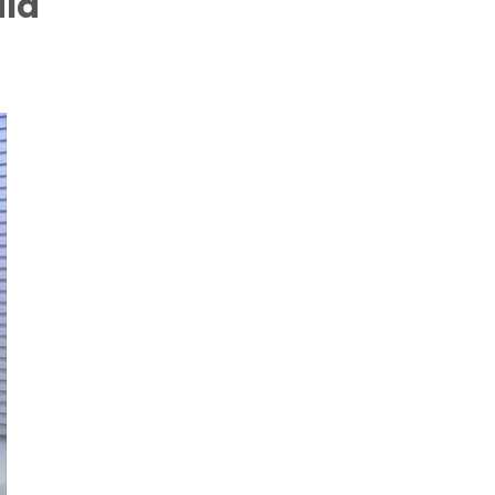
ala
.