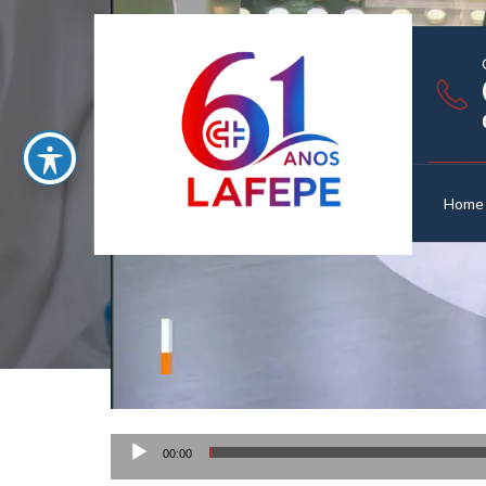
Home
Tocador
00:00
de