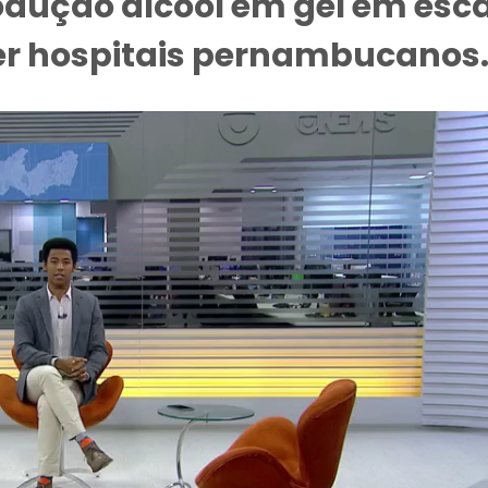
odução álcool em gel em esc
der hospitais pernambucanos