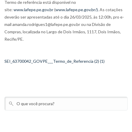
Termo de referência está disponível no
site:
www.lafepe.pe.gov.br
(
www.lafepe.pe.gov.br/).
As cotações
deverão ser apresentadas até o dia 26/03/2025, às 12:00h, pro e-
mail amanda.rodrigues1@lafepe.pe.gov.br ou na Divisão de
Compras, localizada no Largo de Dois Irmãos, 1117, Dois Irmãos,
Recife/PE.
SEI_63700042_GOVPE___Termo_de_Referencia (2) (1)