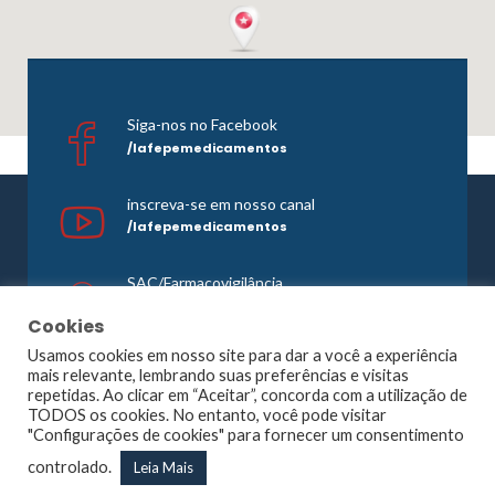
Siga-nos no Facebook
/lafepemedicamentos
inscreva-se em nosso canal
/lafepemedicamentos
SAC/Farmacovigilância
0800 081 1121
Cookies
Usamos cookies em nosso site para dar a você a experiência
mais relevante, lembrando suas preferências e visitas
repetidas. Ao clicar em “Aceitar”, concorda com a utilização de
©1965 -
2026 Todos os direitos reservados. Lafepe |
TODOS os cookies. No entanto, você pode visitar
Wordpress
Optimized by
Agência Planner
"Configurações de cookies" para fornecer um consentimento
Largo de Dois Irmãos, 1117, Dois Irmãos – Recife – PE |
controlado.
Leia Mais
CNPJ: 10.877.926/0001-13