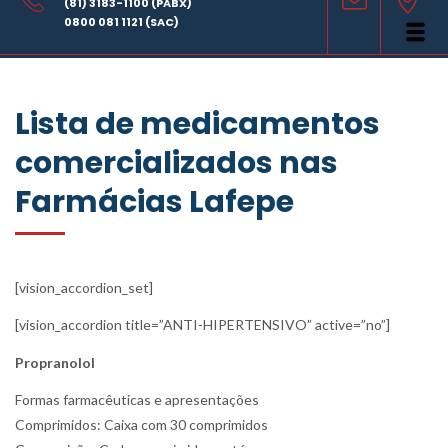
(81) 3183-1100 (PABX)
rede de farmácias Lafepe instaladas em todas as regiões do
0800 081 1121 (SAC)
Estado.
Lista de medicamentos
comercializados nas
Farmácias Lafepe
[vision_accordion_set]
[vision_accordion title=”ANTI-HIPERTENSIVO” active=”no”]
Propranolol
Formas farmacêuticas e apresentações
Comprimidos: Caixa com 30 comprimidos