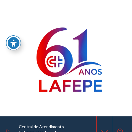
Medicamentos
Home
/
Medicamentos
Remédios de fabricação própria, genéricos e similares adquiridos de
Central de Atendimento
fornecedores selecionados são comercializados, a baixo custo, na