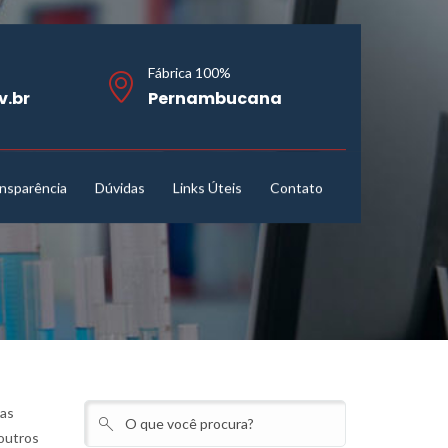
Fábrica 100%
v.br
Pernambucana
nsparência
Dúvidas
Links Úteis
Contato
uas
 outros