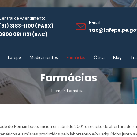
Central de Atendimento
E-mail
(81) 3183-1100 (PABX)
sac@lafepe.pe.go
0800 081 1121 (SAC)
Lafepe
Medicamentos
Farmácias
Ótica
Blog
Tra
Farmácias
Home
/
Farmácias
ado de Pernambuco, iniciou em abril de 2001 o projeto de abertura de s
néricos e similares produzidos pelo laboratório e/ou adquiridos junto a