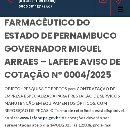
(81) 3183-1100 (PABX)
LABORATÓRIO
0800 081 1121 (SAC)
FARMACÊUTICO DO
ESTADO DE PERNAMBUCO
GOVERNADOR MIGUEL
ARRAES – LAFEPE AVISO DE
COTAÇÃO Nº 0004/2025
OBJETO:
PESQUISA DE PREÇOS para
CONTRATAÇÃO DE
EMPRESA ESPECIALIZADA PARA PRESTAÇÃO DE SERVIÇOS
MANUTENÇÃO EM EQUIPAMENTOS ÓPTICOS, COM
REPOSIÇÃO DE PEÇAS
.
O Termo de referência está disponível
no site:
www.lafepe.pe.gov.br
. As cotações deverão ser
apresentadas até o dia 14/01/2025, às 12:00h, pro e-mail