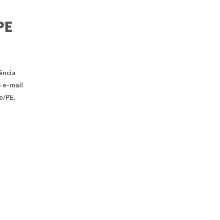
PE
ência
o e-mail
e/PE.