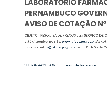
LABORATÓRIO FARMAC
PERNAMBUCO GOVERNA
AVISO DE COTAÇÃO Nº
OBJETO:
PESQUISA DE PREÇOS para
SERVIÇO DE 
está disponível no site:
www.lafepe.pe.gov.br
. As co
bezaliel.santos
@lafepe.pe.gov.br
ou na Divisão de Co
SEI_60484423_GOVPE___Termo_de_Referencia