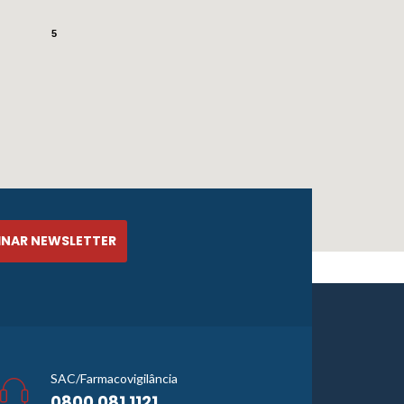
5
SAC/Farmacovigilância
0800 081 1121