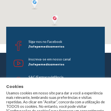
Siga-nos no Facebook
/lafepemedicamentos
inscreva-se em nosso canal
/lafepemedicamentos
SAC/Farmacovigilância
0800 081 1121
Cookies
Usamos cookies em nosso site para dar a você a experiência
mais relevante, lembrando suas preferências e visitas
repetidas. Ao clicar em “Aceitar”, concorda com a utilização de
©1965 -
2026 Todos os direitos reservados. Lafepe |
TODOS os cookies. No entanto, você pode visitar
Wordpress
Optimized by
Agência Planner
"Configurações de cookies" para fornecer um consentimento