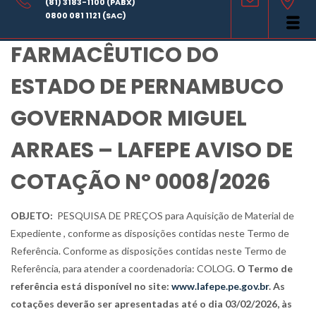
(81) 3183-1100 (PABX)
LABORATÓRIO
0800 081 1121 (SAC)
FARMACÊUTICO DO
ESTADO DE PERNAMBUCO
GOVERNADOR MIGUEL
ARRAES – LAFEPE AVISO DE
COTAÇÃO Nº 0008/2026
OBJETO:
PESQUISA DE PREÇOS para Aquisição de Material de
Expediente , conforme as disposições contidas neste Termo de
Referência. Conforme as disposições contidas neste Termo de
Referência, para atender a coordenadoria: COLOG.
O Termo de
referência está disponível no site:
www.lafepe.pe.gov.br
. As
cotações deverão ser apresentadas até o dia 03/02/2026, às