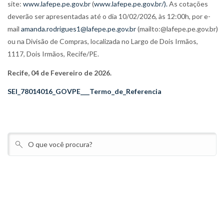
site:
www.lafepe.pe.gov.br
(
www.lafepe.pe.gov.br/).
As cotações
deverão ser apresentadas até o dia 10/02/2026, às 12:00h, por e-
mail
amanda.rodrigues1@lafepe.pe.gov.br
(mailto:@lafepe.pe.gov.br)
ou na Divisão de Compras, localizada no Largo de Dois Irmãos,
1117, Dois Irmãos, Recife/PE.
Recife, 04
de Fevereiro de 2026.
SEI_78014016_GOVPE___Termo_de_Referencia