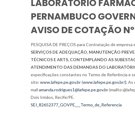
LABORATÓRIO FARMAC
PERNAMBUCO GOVERNA
AVISO DE COTAÇÃO Nº
PESQUISA DE PREÇOS para Contratação de empresa esp
SERVIÇOS DE ADEQUAÇÃO, MANUTENÇÃO PREVENT
TÉCNICOS E ARTS, CONTEMPLANDO AS SUBESTAÇÕE
ATENDIMENTO DAS DEMANDAS DO LABORATÓRIO
especificações constantes no Termo de Referência e se
site:
www.lafepe.pe.gov.br
(
www.lafepe.pe.gov.br/).
As c
mail
amanda.rodrigues1@lafepe.pe.gov.br
(mailto:@lafep
Dois Irmãos, Recife/PE.
SEI_82652377_GOVPE___Termo_de_Referencia