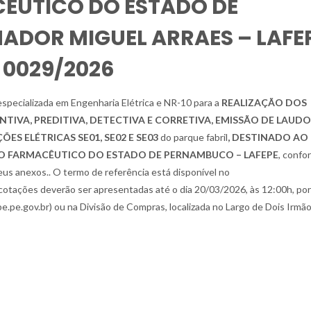
ÊUTICO DO ESTADO DE
DOR MIGUEL ARRAES – LAFE
 0029/2026
ecializada em Engenharia Elétrica e NR-10 para a
REALIZAÇÃO DOS
IVA, PREDITIVA, DETECTIVA E CORRETIVA, EMISSÃO DE LAUDO
S ELÉTRICAS SE01, SE02 E SE03
do parque fabril
, DESTINADO AO
 FARMACÊUTICO DO ESTADO DE PERNAMBUCO – LAFEPE
, confo
us anexos.. O termo de referência está disponível no
otações deverão ser apresentadas até o dia 20/03/2026, às 12:00h, por
e.pe.gov.br) ou na Divisão de Compras, localizada no Largo de Dois Irmão