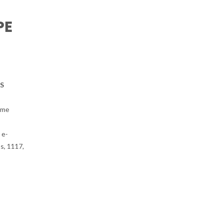
PE
S
rme
 e-
s, 1117,