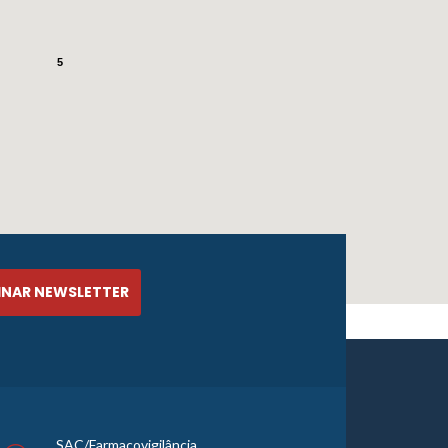
5
SAC/Farmacovigilância