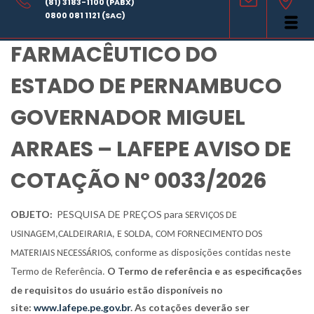
(81) 3183-1100 (PABX)
LABORATÓRIO
0800 081 1121 (SAC)
FARMACÊUTICO DO
ESTADO DE PERNAMBUCO
GOVERNADOR MIGUEL
ARRAES – LAFEPE AVISO DE
COTAÇÃO Nº 0033/2026
OBJETO:
PESQUISA DE PREÇOS para
SERVIÇOS DE
USINAGEM,
CALDEIRARIA, E SOLDA, COM FORNECIMENTO DOS
, conforme as disposições contidas neste
MATERIAIS NECESSÁRIOS
Termo de Referência
O Termo de referência e as especificações
.
de requisitos do usuário estão disponíveis no
site:
www.lafepe.pe.gov.br
. As cotações deverão ser