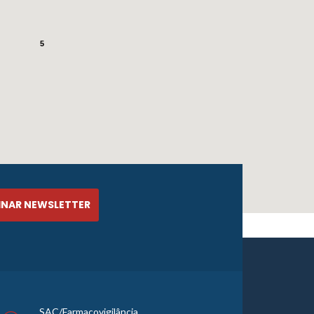
5
SAC/Farmacovigilância