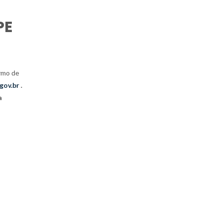
PE
ermo de
gov.br
.
a