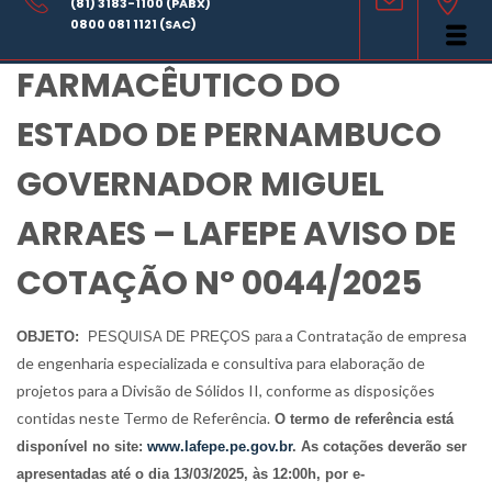
(81) 3183-1100 (PABX)
LABORATÓRIO
0800 081 1121 (SAC)
FARMACÊUTICO DO
ESTADO DE PERNAMBUCO
GOVERNADOR MIGUEL
ARRAES – LAFEPE AVISO DE
COTAÇÃO Nº 0044/2025
a Contratação de empresa
OBJETO:
PESQUISA DE PREÇOS para
de engenharia especializada e consultiva para elaboração de
projetos para a Divisão de Sólidos II, conforme as disposições
contidas neste Termo de Referência.
O termo de referência está
disponível no site:
www.lafepe.pe.gov.br
. As cotações deverão ser
apresentadas até o dia 13/03/2025, às 12:00h, por e-