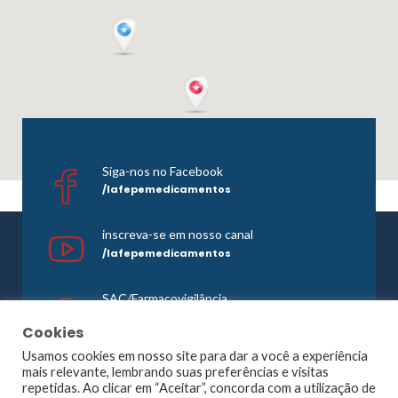
Siga-nos no Facebook
/lafepemedicamentos
inscreva-se em nosso canal
/lafepemedicamentos
SAC/Farmacovigilância
0800 081 1121
Cookies
Usamos cookies em nosso site para dar a você a experiência
mais relevante, lembrando suas preferências e visitas
repetidas. Ao clicar em “Aceitar”, concorda com a utilização de
©1965 -
2026 Todos os direitos reservados. Lafepe |