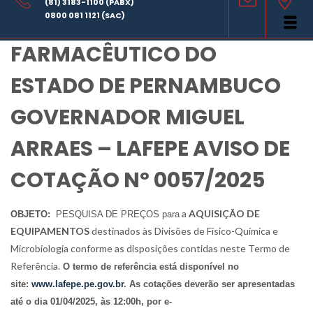
(81) 3183-1100 (PABX)
LABORATÓRIO
0800 081 1121 (SAC)
FARMACÊUTICO DO
ESTADO DE PERNAMBUCO
GOVERNADOR MIGUEL
ARRAES – LAFEPE AVISO DE
COTAÇÃO Nº 0057/2025
a
AQUISIÇÃO DE
OBJETO:
PESQUISA DE PREÇOS para
EQUIPAMENTOS
destinados às Divisões de Físico-Química e
Microbiologia conforme as disposições contidas neste Termo de
Referência.
O termo de referência está disponível no
site:
www.lafepe.pe.gov.br
. As cotações deverão ser apresentadas
até o dia 01/04/2025, às 12:00h, por e-