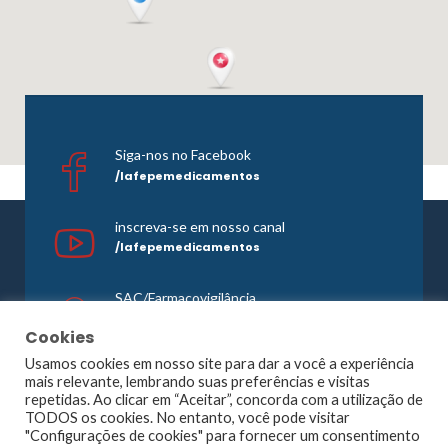
Siga-nos no Facebook
/lafepemedicamentos
inscreva-se em nosso canal
/lafepemedicamentos
SAC/Farmacovigilância
0800 081 1121
Cookies
Usamos cookies em nosso site para dar a você a experiência
mais relevante, lembrando suas preferências e visitas
repetidas. Ao clicar em “Aceitar”, concorda com a utilização de
©1965 -
2026 Todos os direitos reservados. Lafepe |
TODOS os cookies. No entanto, você pode visitar
Wordpress
Optimized by
Agência Planner
"Configurações de cookies" para fornecer um consentimento