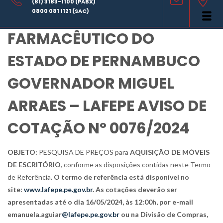
(81) 3183-1100 (PABX)
LABORATÓRIO
0800 081 1121 (SAC)
FARMACÊUTICO DO
ESTADO DE PERNAMBUCO
GOVERNADOR MIGUEL
ARRAES – LAFEPE AVISO DE
COTAÇÃO Nº 0076/2024
OBJETO:
PESQUISA DE PREÇOS para
AQUISIÇÃO DE MÓVEIS
DE ESCRITÓRIO
,
conforme as disposições contidas neste Termo
de Referência
. O termo de referência está disponível no
site:
www.lafepe.pe.gov.br
. As cotações deverão ser
apresentadas até o dia 16/05/2024, às 12:00h, por e-mail
emanuela.aguiar
@lafepe.pe.gov.br
ou na Divisão de Compras,