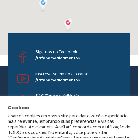
Siga-nos no Facebook
/lafepemedicamentos
inscreva-se em nosso canal
/lafepemedicamentos
SAC/Farmacovigilância
0800 081 1121
Cookies
Usamos cookies em nosso site para dar a você a experiência
mais relevante, lembrando suas preferências e visitas
repetidas. Ao clicar em “Aceitar”, concorda com a utilização de
©1965 -
2026 Todos os direitos reservados. Lafepe |
TODOS os cookies. No entanto, você pode visitar
Wordpress
Optimized by
Agência Planner
"Configurações de cookies" para fornecer um consentimento