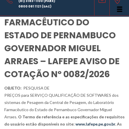
(81) 3183-1100 (PABX)
LABORATÓRIO
0800 081 1121 (SAC)
FARMACÊUTICO DO
ESTADO DE PERNAMBUCO
GOVERNADOR MIGUEL
ARRAES – LAFEPE AVISO DE
COTAÇÃO Nº 0082/2026
OBJETO:
PESQUISA DE
PREÇOS para SERVIÇO QUALIFICAÇÃO DE SOFTWARES dos
sistemas de Pesagem da Central de Pesagem, do Laboratório
Farmacêutico do Estado de Pernambuco Governador Miguel
Arraes.
O Termo de referência e as especificações de requisitos
do usuário estão disponíveis no site:
www.lafepe.pe.gov.br
. As