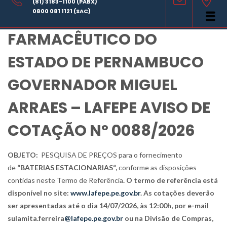
(81) 3183-1100 (PABX)
LABORATÓRIO
0800 081 1121 (SAC)
FARMACÊUTICO DO
ESTADO DE PERNAMBUCO
GOVERNADOR MIGUEL
ARRAES – LAFEPE AVISO DE
COTAÇÃO Nº 0088/2026
OBJETO:
PESQUISA DE PREÇOS para
o fornecimento
de
“BATERIAS ESTACIONARIAS“,
conforme as disposições
contidas neste Termo de Referência
. O termo de referência está
disponível no site:
www.lafepe.pe.gov.br
. As cotações deverão
ser apresentadas até o dia 14/07/2026, às 12:00h, por e-mail
sulamita.ferreira
@lafepe.pe.gov.br
ou na Divisão de Compras,