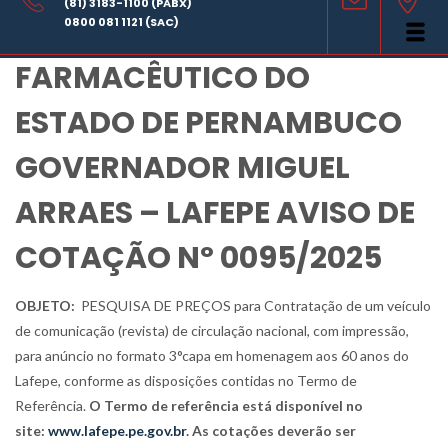
(81) 3183-1100 (PABX)
LABORATÓRIO
0800 081 1121 (SAC)
FARMACÊUTICO DO
ESTADO DE PERNAMBUCO
GOVERNADOR MIGUEL
ARRAES – LAFEPE AVISO DE
COTAÇÃO Nº 0095/2025
OBJETO:
PESQUISA DE PREÇOS
para
Contratação de um veículo
de comunicação (revista) de circulação nacional, com impressão,
para anúncio no formato 3°capa em homenagem aos 60 anos do
Lafepe, conforme as disposições contidas no Termo de
Referência.
O Termo de referência está disponível no
site:
www.lafepe.pe.gov.br
. As cotações deverão ser