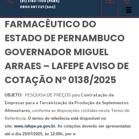
(81) 3183-1100 (PABX)
LABORATÓRIO
0800 081 1121 (SAC)
FARMACÊUTICO DO
ESTADO DE PERNAMBUCO
GOVERNADOR MIGUEL
ARRAES – LAFEPE AVISO DE
COTAÇÃO Nº 0138/2025
Contratação de
OBJETO:
PESQUISA DE PREÇOS para
Empresas para a Terceirização da Produção de Suplementos
Alimentares
,
conforme as disposições contidas neste Termo de
Referência.
O termo de referência está disponível no
site:
www.lafepe.pe.gov.br
. As cotações deverão ser apresentadas
até o dia 25/07/2025, às 12:00h, por e-