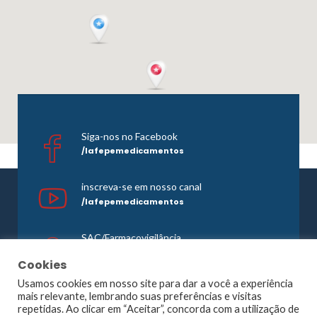
Siga-nos no Facebook
/lafepemedicamentos
inscreva-se em nosso canal
/lafepemedicamentos
SAC/Farmacovigilância
0800 081 1121
Cookies
Usamos cookies em nosso site para dar a você a experiência
mais relevante, lembrando suas preferências e visitas
repetidas. Ao clicar em “Aceitar”, concorda com a utilização de
©1965 -
2026 Todos os direitos reservados. Lafepe |