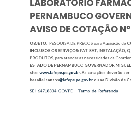
LABORATÓRIO FARMAC
PERNAMBUCO GOVERNA
AVISO DE COTAÇÃO Nº
OBJETO:
PESQUISA DE PREÇOS
para Aquisição de
C
INCLUSOS OS SERVIÇOS: FAT, SAT, INSTALAÇÃO, 
PRODUTOS
,
para atender as necessidades da Coorden
ESTADO DE PERNAMBUCO GOVERNADOR MIGUEL AR
site:
www.lafepe.pe.gov.br
. As cotações deverão ser 
bezaliel.santos
@lafepe.pe.gov.br
ou na Divisão de Co
SEI_64718334_GOVPE___Termo_de_Referencia