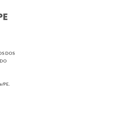
PE
S DOS
 DO
e/PE.