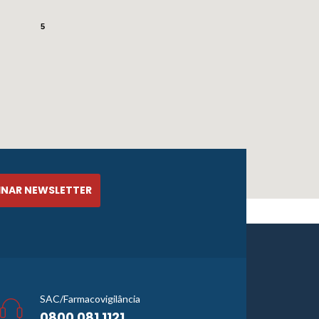
5
SAC/Farmacovigilância
0800 081 1121