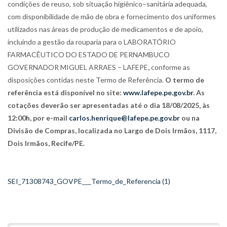
condições de reuso, sob situação higiênico–sanitária adequada,
com disponibilidade de mão de obra e fornecimento dos uniformes
utilizados nas áreas de produção de medicamentos e de apoio,
incluindo a gestão da rouparia para o LABORATÓRIO
FARMACÊUTICO DO ESTADO DE PERNAMBUCO
GOVERNADOR MIGUEL ARRAES – LAFEPE
,
conforme as
disposições contidas neste Termo de Referência.
O termo de
referência está disponível no site:
www.lafepe.pe.gov.br
. As
cotações deverão ser apresentadas até o dia 18/08/2025, às
12:00h, por e-mail
carlos.henrique@lafepe.pe.gov.br
ou na
Divisão de Compras, localizada no Largo de Dois Irmãos, 1117,
Dois Irmãos, Recife/PE.
SEI_71308743_GOVPE___Termo_de_Referencia (1)