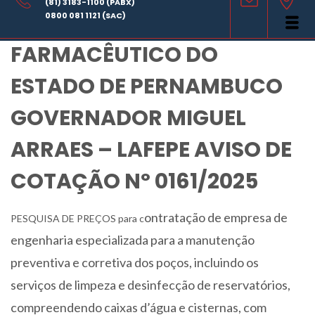
(81) 3183-1100 (PABX)
LABORATÓRIO
0800 081 1121 (SAC)
FARMACÊUTICO DO
ESTADO DE PERNAMBUCO
GOVERNADOR MIGUEL
ARRAES – LAFEPE AVISO DE
COTAÇÃO Nº 0161/2025
ontratação de empresa de
PESQUISA DE PREÇOS para c
engenharia especializada para a manutenção
preventiva e corretiva dos poços, incluindo os
serviços de limpeza e desinfecção de reservatórios,
compreendendo caixas d’água e cisternas, com