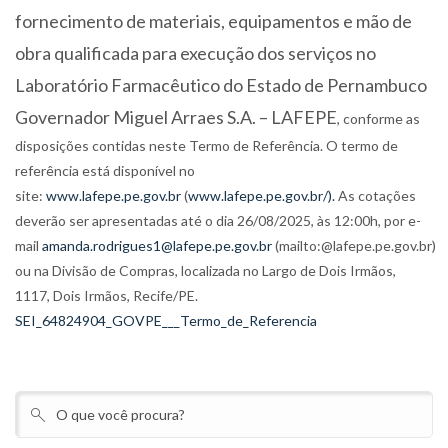
fornecimento de materiais, equipamentos e mão de
obra qualificada para execução dos serviços no
Laboratório Farmacêutico do Estado de Pernambuco
Governador Miguel Arraes S.A. – LAFEPE
, conforme as
disposições contidas neste Termo de Referência. O termo de
referência está disponível no
site:
www.lafepe.pe.gov.br
(
www.lafepe.pe.gov.br/).
As cotações
deverão ser apresentadas até o dia 26/08/2025, às 12:00h, por e-
mail
amanda.rodrigues1@lafepe.pe.gov.br
(mailto:@lafepe.pe.gov.br)
ou na Divisão de Compras, localizada no Largo de Dois Irmãos,
1117, Dois Irmãos, Recife/PE.
SEI_64824904_GOVPE___Termo_de_Referencia