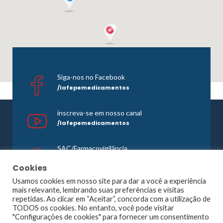
Siga-nos no Facebook
/lafepemedicamentos
inscreva-se em nosso canal
/lafepemedicamentos
SAC/Farmacovigilância
0800 081 1121
Cookies
Usamos cookies em nosso site para dar a você a experiência
mais relevante, lembrando suas preferências e visitas
repetidas. Ao clicar em “Aceitar”, concorda com a utilização de
©1965 -
2026 Todos os direitos reservados. Lafepe |
TODOS os cookies. No entanto, você pode visitar
Wordpress
Optimized by
Agência Planner
"Configurações de cookies" para fornecer um consentimento