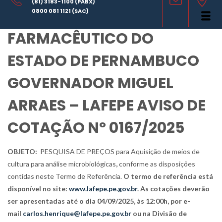
(81) 3183-1100 (PABX)
LABORATÓRIO
0800 081 1121 (SAC)
FARMACÊUTICO DO
ESTADO DE PERNAMBUCO
GOVERNADOR MIGUEL
ARRAES – LAFEPE AVISO DE
COTAÇÃO Nº 0167/2025
OBJETO:
PESQUISA DE PREÇOS para
Aquisição de meios de
cultura para análise microbiológicas
,
conforme as disposições
contidas neste Termo de Referência.
O termo de referência está
disponível no site:
www.lafepe.pe.gov.br
. As cotações deverão
ser apresentadas até o dia 04/09/2025, às 12:00h, por e-
mail
carlos.henrique@lafepe.pe.gov.br
ou na Divisão de