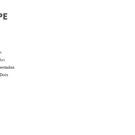
PE
s
das
sentadas
 Dois