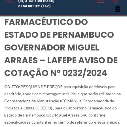
(81) 3183-1100 (PABX)
LABORATÓRIO
0800 081 1121 (SAC)
FARMACÊUTICO DO
ESTADO DE PERNAMBUCO
GOVERNADOR MIGUEL
ARRAES – LAFEPE AVISO DE
COTAÇÃO Nº 0232/2024
aquisição de Móveis para
OBJETO:
PESQUISA DE PREÇOS para
escritório, todos com montagem incluída, e que serão utilizados na
Coordenadoria de Manutenção (COMAN) e Coordenadoria de
Projetos e Obras (COEPO) , para o Laboratório Farmacêutico do
Estado de Pernambuco Gov. Miguel Arraes S/A, conforme
especificações constantes no termo de referência e seus anexos
.