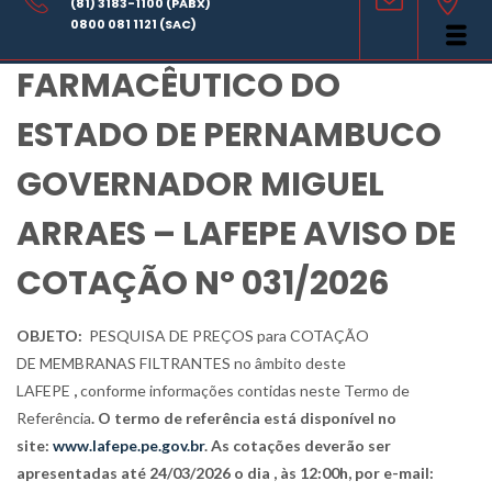
(81) 3183-1100 (PABX)
LABORATÓRIO
0800 081 1121 (SAC)
FARMACÊUTICO DO
ESTADO DE PERNAMBUCO
GOVERNADOR MIGUEL
ARRAES – LAFEPE AVISO DE
COTAÇÃO Nº 031/2026
OBJETO:
PESQUISA DE PREÇOS para COTAÇÃO
DE
MEMBRANAS FILTRANTES no âmbito deste
LAFEPE
,
conforme informações
contidas neste Termo de
Referência
. O termo de referência está disponível no
site:
www.lafepe.pe.gov.br
. As cotações deverão ser
apresentadas até 24/03/2026 o dia , às 12:00h, por e-mail: