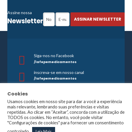
Assine nossa
Newsletter
Siga-nos no Facebook
/lafepemedicamentos
inscreva-se em nosso canal
/lafepemedicamentos
SAC/Farmacovigilância
Cookies
0800 081 1121
Usamos cookies em nosso site para dar a você a experiência
mais relevante, lembrando suas preferências e visitas
repetidas. Ao clicar em “Aceitar”, concorda com a utilização de
TODOS os cookies. No entanto, você pode visitar
©1965 -
2026 Todos os direitos reservados. Lafepe |
"Configurações de cookies" para fornecer um consentimento
Wordpress
Optimized by
Agência Planner
controlado.
Leia Mais