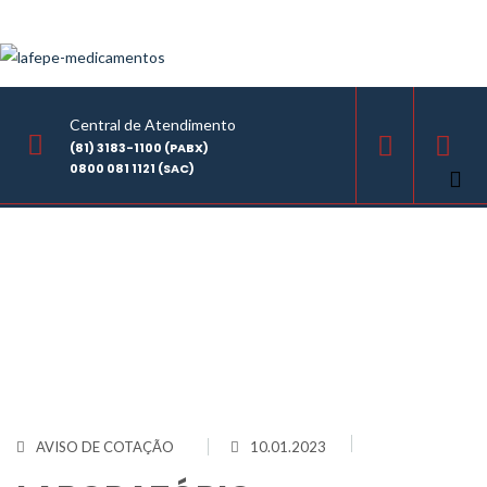
Central de Atendimento
(81) 3183-1100 (PABX)
0800 081 1121 (SAC)
Home
/
LABORATÓRIO FARMACÊUTICO DO ESTADO DE PERNAMBUCO
GOVERNADOR MIGUEL ARRAES - LAFEPE AVISO DE COTAÇÃO Nº0007/2023
AVISO DE COTAÇÃO
10.01.2023