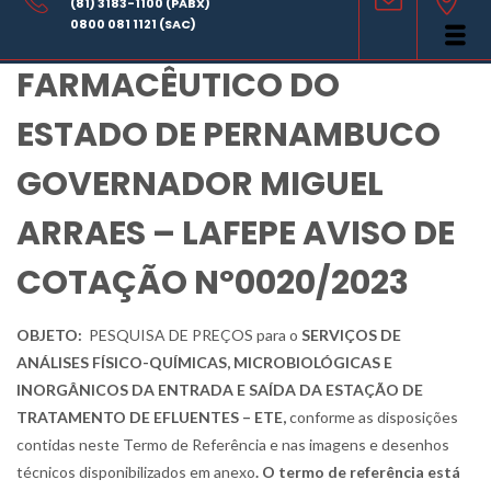
(81) 3183-1100 (PABX)
LABORATÓRIO
0800 081 1121 (SAC)
FARMACÊUTICO DO
ESTADO DE PERNAMBUCO
GOVERNADOR MIGUEL
ARRAES – LAFEPE AVISO DE
COTAÇÃO Nº0020/2023
OBJETO:
PESQUISA DE PREÇOS para o
SERVIÇOS DE
ANÁLISES FÍSICO-QUÍMICAS, MICROBIOLÓGICAS E
INORGÂNICOS DA ENTRADA E SAÍDA DA ESTAÇÃO DE
TRATAMENTO DE EFLUENTES – ETE
,
conforme as disposições
contidas neste Termo de Referência e nas imagens e desenhos
técnicos disponibilizados em anexo
. O termo de referência está