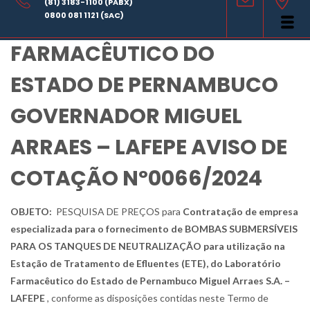
(81) 3183-1100 (PABX)
LABORATÓRIO
0800 081 1121 (SAC)
FARMACÊUTICO DO
ESTADO DE PERNAMBUCO
GOVERNADOR MIGUEL
ARRAES – LAFEPE AVISO DE
COTAÇÃO Nº0066/2024
OBJETO:
PESQUISA DE PREÇOS para
Contratação de empresa
especializada para o fornecimento de BOMBAS SUBMERSÍVEIS
PARA OS TANQUES DE NEUTRALIZAÇÃO para utilização na
Estação de Tratamento de Efluentes (ETE), do Laboratório
Farmacêutico do Estado de Pernambuco Miguel Arraes S.A. –
LAFEPE
, conforme as disposições contidas neste Termo de