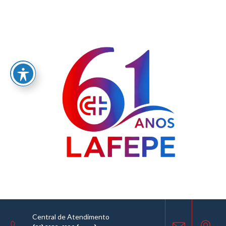
Home
/
LABORATÓRIO FARMACÊUTICO DO ESTADO DE PERNAMBUCO
GOVERNADOR MIGUEL ARRAES - LAFEPE AVISO DE COTAÇÃO Nº0066/2024
AVISO DE COTAÇÃO
23.04.2024
Central de Atendimento
COMPARTILHE