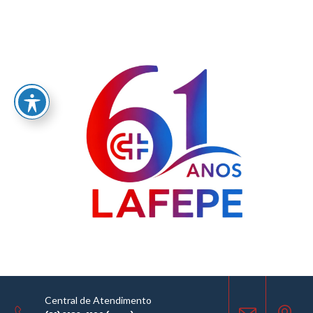
Home
/
LABORATÓRIO FARMACÊUTICO DO ESTADO DE PERNAMBUCO
GOVERNADOR MIGUEL ARRAES - LAFEPE AVISO DE COTAÇÃO Nº0076/2021
AVISO DE COTAÇÃO
11.06.2021
Central de Atendimento
COMPARTILHE