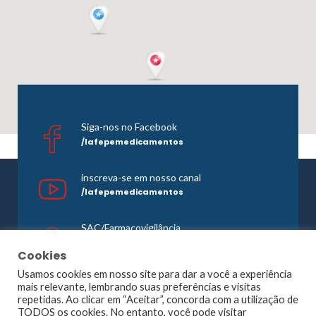
Siga-nos no Facebook
/lafepemedicamentos
inscreva-se em nosso canal
/lafepemedicamentos
SAC/Farmacovigilância
0800 081 1121
Cookies
Usamos cookies em nosso site para dar a você a experiência
mais relevante, lembrando suas preferências e visitas
repetidas. Ao clicar em “Aceitar”, concorda com a utilização de
©1965 -
2026 Todos os direitos reservados. Lafepe |
TODOS os cookies. No entanto, você pode visitar