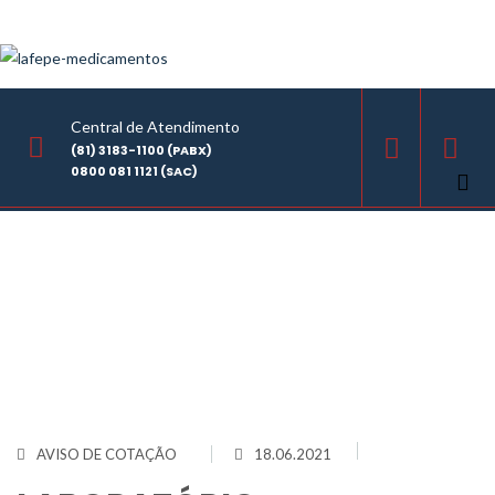
Central de Atendimento
(81) 3183-1100 (PABX)
0800 081 1121 (SAC)
Home
/
LABORATÓRIO FARMACÊUTICO DO ESTADO DE PERNAMBUCO
GOVERNADOR MIGUEL ARRAES - LAFEPE AVISO DE COTAÇÃO Nº0081/2021
AVISO DE COTAÇÃO
18.06.2021