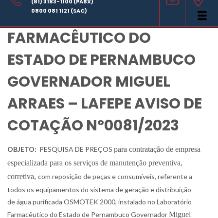
(81) 3183-1100 (PABX)
LABORATÓRIO
0800 081 1121 (SAC)
FARMACÊUTICO DO
ESTADO DE PERNAMBUCO
GOVERNADOR MIGUEL
ARRAES – LAFEPE AVISO DE
COTAÇÃO Nº0081/2023
OBJETO:
PESQUISA DE PREÇOS
para
contratação de empresa
especializada para os serviços de manutenção preventiva,
corretiva,
com reposição de peças e consumíveis, referente a
todos os equipamentos do sistema de geração e distribuição
de água purificada OSMOTEK 2000, instalado no Laboratório
Farmacêutico do Estado de Pernambuco Governador
Miguel