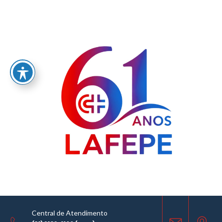
Home
/
LABORATÓRIO FARMACÊUTICO DO ESTADO DE PERNAMBUCO
GOVERNADOR MIGUEL ARRAES - LAFEPE AVISO DE COTAÇÃO Nº0081/2023
AVISO DE COTAÇÃO
31.05.2023
Central de Atendimento
COMPARTILHE