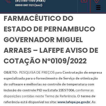
(81) 3183-1100 (PABX)
LABORATÓRIO
0800 081 1121 (SAC)
FARMACÊUTICO DO
ESTADO DE PERNAMBUCO
GOVERNADOR MIGUEL
ARRAES – LAFEPE AVISO DE
COTAÇÃO Nº0109/2022
OBJETO:
PESQUISA DE PREÇOS para
Contratação de empresa
especializada para o
fornecimento de
Serviço de otimização
do software e melhorias no controle de temperatura com
inclusão do controle PID na Estufa 22EST006
,
conforme as
disposições contidas neste Termo de Referência
. O termo de
referência está disponível no site:
www.lafepe.pe.gov.br
. As