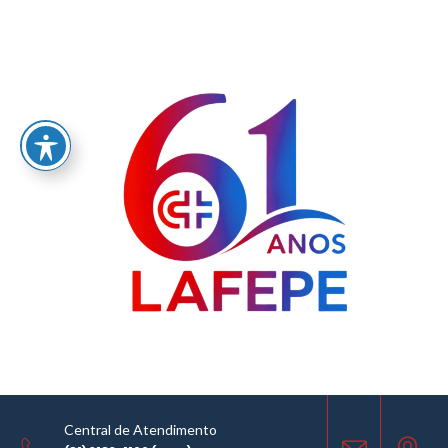
Home
/
LABORATÓRIO FARMACÊUTICO DO ESTADO DE PERNAMBUCO
GOVERNADOR MIGUEL ARRAES - LAFEPE AVISO DE COTAÇÃO Nº0109/2022
AVISO DE COTAÇÃO
30.08.2022
Central de Atendimento
COMPARTILHE