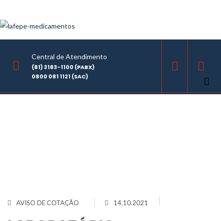
Central de Atendimento
(81) 3183-1100 (PABX)
0800 081 1121 (SAC)
Home
/
LABORATÓRIO FARMACÊUTICO DO ESTADO DE PERNAMBUCO
GOVERNADOR MIGUEL ARRAES - LAFEPE AVISO DE COTAÇÃO Nº0116/2021
AVISO DE COTAÇÃO
14.10.2021