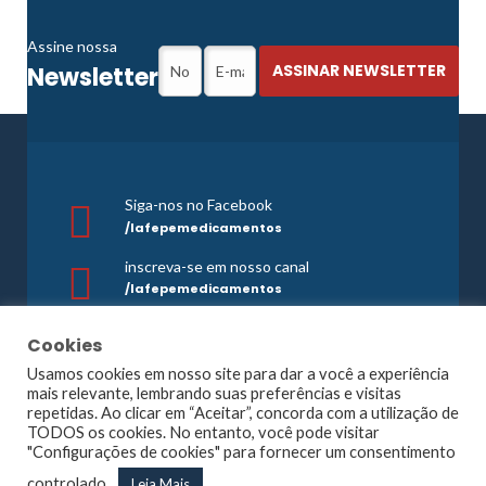
Assine nossa
Newsletter
Siga-nos no Facebook
/lafepemedicamentos
inscreva-se em nosso canal
/lafepemedicamentos
SAC/Farmacovigilância
Cookies
0800 081 1121
Usamos cookies em nosso site para dar a você a experiência
mais relevante, lembrando suas preferências e visitas
repetidas. Ao clicar em “Aceitar”, concorda com a utilização de
TODOS os cookies. No entanto, você pode visitar
©1965 -
2026 Todos os direitos reservados. Lafepe |
"Configurações de cookies" para fornecer um consentimento
Wordpress
Optimized by
Agência Planner
controlado.
Leia Mais