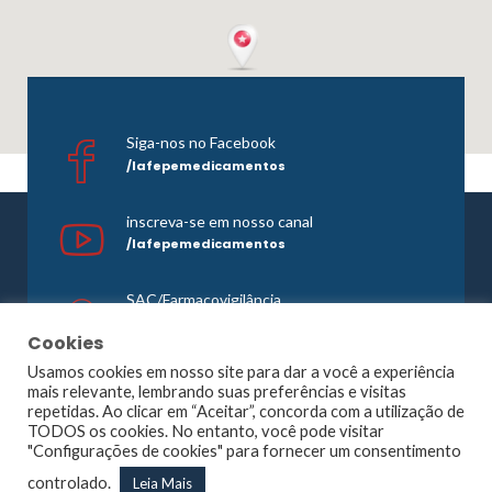
Siga-nos no Facebook
/lafepemedicamentos
inscreva-se em nosso canal
/lafepemedicamentos
SAC/Farmacovigilância
0800 081 1121
Cookies
Usamos cookies em nosso site para dar a você a experiência
mais relevante, lembrando suas preferências e visitas
repetidas. Ao clicar em “Aceitar”, concorda com a utilização de
©1965 -
2026 Todos os direitos reservados. Lafepe |
TODOS os cookies. No entanto, você pode visitar
Wordpress
Optimized by
Agência Planner
"Configurações de cookies" para fornecer um consentimento
Largo de Dois Irmãos, 1117, Dois Irmãos – Recife – PE |
controlado.
Leia Mais