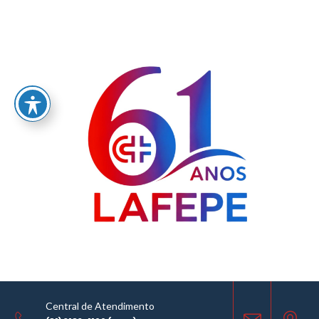
Home
/
LABORATÓRIO FARMACÊUTICO DO ESTADO DE PERNAMBUCO
GOVERNADOR MIGUEL ARRAES - LAFEPE AVISO DE COTAÇÃO Nº0124/2021
AVISO DE COTAÇÃO
10.11.2021
Central de Atendimento
COMPARTILHE