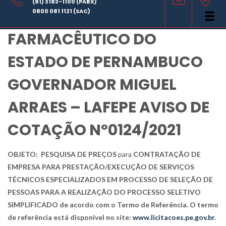
(81) 3183-1100 (PABX)
LABORATÓRIO
0800 081 1121 (SAC)
FARMACÊUTICO DO
ESTADO DE PERNAMBUCO
GOVERNADOR MIGUEL
ARRAES – LAFEPE AVISO DE
COTAÇÃO Nº0124/2021
OBJETO:
PESQUISA DE PREÇOS
para
CONTRATAÇÃO DE
EMPRESA PARA PRESTAÇÃO/EXECUÇÃO DE
SERVIÇOS
TÉCNICOS ESPECIALIZADOS EM PROCESSO DE SELEÇÃO DE
PESSOAS PARA A REALIZAÇÃO DO PROCESSO SELETIVO
SIMPLIFICADO
de acordo com o Termo de Referência
. O termo
de referência está disponível no site:
www.licitacoes.pe.gov.br
.