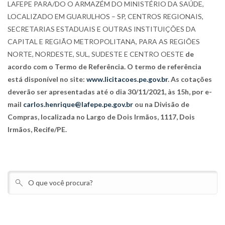
LAFEPE PARA/DO O ARMAZÉM DO MINISTÉRIO DA SAÚDE,
LOCALIZADO EM GUARULHOS – SP, CENTROS REGIONAIS,
SECRETARIAS ESTADUAIS E OUTRAS INSTITUIÇÕES DA
CAPITAL E REGIÃO METROPOLITANA, PARA AS REGIÕES
NORTE, NORDESTE, SUL, SUDESTE E CENTRO OESTE
de
acordo com o Termo de Referência
. O termo de referência
está disponível no site:
www.licitacoes.pe.gov.br
. As cotações
deverão ser apresentadas até o dia 30/11/2021, às 15h, por e-
mail
carlos.henrique@lafepe.pe.gov.br
ou na Divisão de
Compras, localizada no Largo de Dois Irmãos, 1117, Dois
Irmãos, Recife/PE.