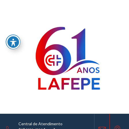
Home
/
LABORATÓRIO FARMACÊUTICO DO ESTADO DE PERNAMBUCO
GOVERNADOR MIGUEL ARRAES - LAFEPE AVISO DE COTAÇÃO Nº0125/2021
AVISO DE COTAÇÃO
19.11.2021
Central de Atendimento
COMPARTILHE