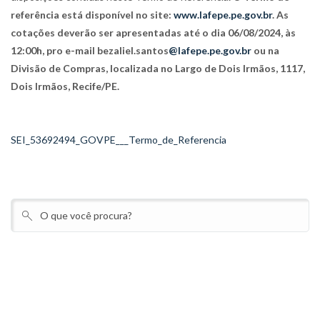
referência está disponível no site:
www.lafepe.pe.gov.br
. As
cotações deverão ser apresentadas até o dia 06/08/2024, às
12:00h, pro e-mail bezaliel.santos
@lafepe.pe.gov.br
ou na
Divisão de Compras, localizada no Largo de Dois Irmãos, 1117,
Dois Irmãos, Recife/PE.
SEI_53692494_GOVPE___Termo_de_Referencia