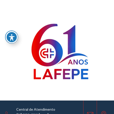
Home
/
LABORATÓRIO FARMACÊUTICO DO ESTADO DE PERNAMBUCO
GOVERNADOR MIGUEL ARRAES - LAFEPE AVISO DE COTAÇÃO Nº0144/2024
AVISO DE COTAÇÃO
30.07.2024
Central de Atendimento
COMPARTILHE