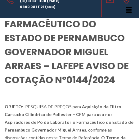
(81) 3183-1100 (PABX)
LABORATÓRIO
0800 081 1121 (SAC)
FARMACÊUTICO DO
ESTADO DE PERNAMBUCO
GOVERNADOR MIGUEL
ARRAES – LAFEPE AVISO DE
COTAÇÃO Nº0144/2024
OBJETO:
PESQUISA DE PREÇOS para
Aquisição de
Filtro
Cartucho Cilindrico de Poliester – CFM para uso nos
Aspiradores de Pó do Laboratório Farmacêutico do Estado de
Pernambuco Governador Miguel Arraes
, conforme as
disposições contidas neste Termo de Referência
. O Termo de