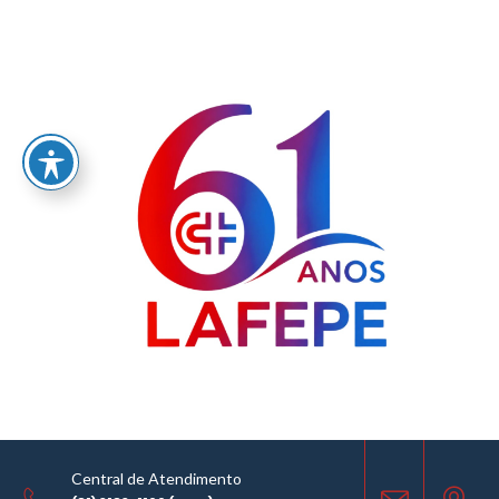
Home
/
LABORATÓRIO FARMACÊUTICO DO ESTADO DE PERNAMBUCO
GOVERNADOR MIGUEL ARRAES - LAFEPE AVISO DE COTAÇÃO Nº0150/2022
AVISO DE COTAÇÃO
24.11.2022
Central de Atendimento
COMPARTILHE