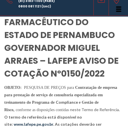
(81) 3183-1100 (PABX)
LABORATÓRIO
0800 081 1121 (SAC)
FARMACÊUTICO DO
ESTADO DE PERNAMBUCO
GOVERNADOR MIGUEL
ARRAES – LAFEPE AVISO DE
COTAÇÃO Nº0150/2022
OBJETO:
PESQUISA DE PREÇOS para
Contratação de empresa
para prestação de serviço de consultoria especializada em
Compliance
treinamento do Programa de
e Gestão de
neste Termo de Referência
.
Risco,
conforme as disposições contidas
O termo de referência está disponível no
site:
www.lafepe.pe.gov.br
. As cotações deverão ser