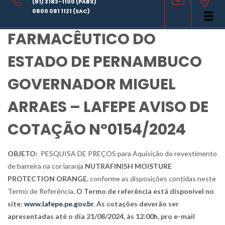
(81) 3183-1100 (PABX)
LABORATÓRIO
0800 081 1121 (SAC)
FARMACÊUTICO DO
ESTADO DE PERNAMBUCO
GOVERNADOR MIGUEL
ARRAES – LAFEPE AVISO DE
COTAÇÃO Nº0154/2024
OBJETO:
PESQUISA DE PREÇOS para
Aquisição do revestimento
de barreira na cor laranja
NUTRAFINISH MOISTURE
PROTECTION ORANGE
, conforme as disposições contidas neste
Termo de Referência
. O Termo de referência está disponível no
site:
www.lafepe.pe.gov.br
. As cotações deverão ser
apresentadas até o dia 21/08/2024, às 12:00h, pro e-mail