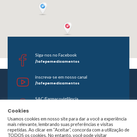
Siga-nos no Facebook
/lafepemedicamentos
inscreva-se em nosso canal
/lafepemedicamentos
SAC/Farmacovigilância
0800 081 1121
Cookies
Usamos cookies em nosso site para dar a você a experiência
mais relevante, lembrando suas preferências e visitas
repetidas. Ao clicar em “Aceitar”, concorda com a utilização de
©1965 -
2026 Todos os direitos reservados. Lafepe |
TODOS os cookies. No entanto, você pode visitar