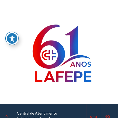
Home
/
LABORATÓRIO FARMACÊUTICO DO ESTADO DE PERNAMBUCO
GOVERNADOR MIGUEL ARRAES - LAFEPE AVISO DE COTAÇÃO Nº0154/2024
AVISO DE COTAÇÃO
14.08.2024
Central de Atendimento
COMPARTILHE