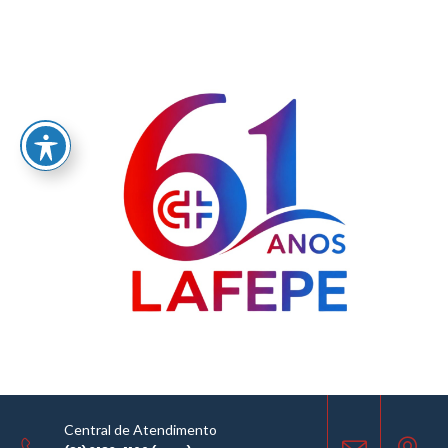
Home
/
LABORATÓRIO FARMACÊUTICO DO ESTADO DE PERNAMBUCO
GOVERNADOR MIGUEL ARRAES - LAFEPE AVISO DE COTAÇÃO Nº0157/2022
AVISO DE COTAÇÃO
13.12.2022
Central de Atendimento
COMPARTILHE