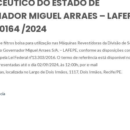
ÊUTICO DO ESTADO DE
DOR MIGUEL ARRAES – LAFE
0164 /2024
ros bolsa para utilização nas Máquinas Revestidoras da Divisão de S
o Governador Miguel Arraes S/A. – LAFEPE, conforme as disposições co
la Lei Federal nº13.303/2016. O termo de referência está disponível n
resentadas até o dia 02/09/2024, às 12:00h, por e-mail
as, localizada no Largo de Dois Irmãos, 1117, Dois Irmãos, Recife/PE.
cia