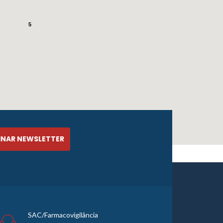
5
SAC/Farmacovigilância