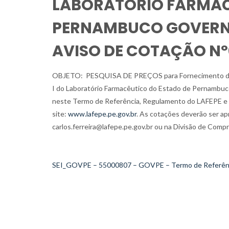
LABORATÓRIO FARMAC
PERNAMBUCO GOVERNA
AVISO DE COTAÇÃO Nº
OBJETO: PESQUISA DE PREÇOS para Fornecimento de filt
I do Laboratório Farmacêutico do Estado de Pernambuc
neste Termo de Referência, Regulamento do LAFEPE e pe
site:
www.lafepe.pe.gov.br
. As cotações deverão ser ap
carlos.ferreira@lafepe.pe.gov.br ou na Divisão de Compr
SEI_GOVPE – 55000807 – GOVPE – Termo de Referên