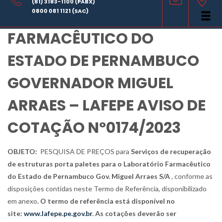
(81) 3183-1100 (PABX)
LABORATÓRIO
0800 081 1121 (SAC)
FARMACÊUTICO DO
ESTADO DE PERNAMBUCO
GOVERNADOR MIGUEL
ARRAES – LAFEPE AVISO DE
COTAÇÃO Nº0174/2023
OBJETO:
PESQUISA DE PREÇOS para
Serviços de recuperação
de estruturas porta paletes para o Laboratório Farmacêutico
do Estado de Pernambuco Gov. Miguel Arraes S/A
, conforme as
disposições contidas neste Termo de Referência, disponibilizado
em anexo
. O termo de referência está disponível no
site:
www.lafepe.pe.gov.br
. As cotações deverão ser