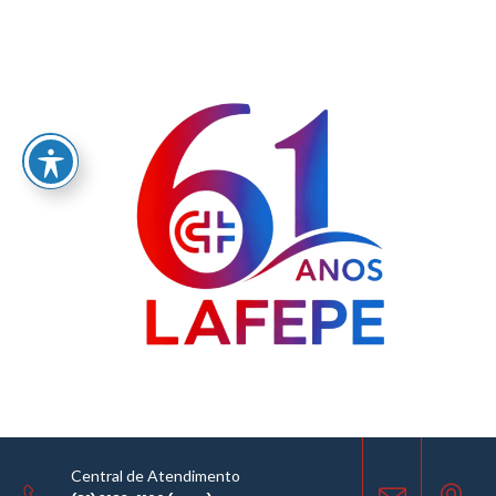
Home
/
LABORATÓRIO FARMACÊUTICO DO ESTADO DE PERNAMBUCO
GOVERNADOR MIGUEL ARRAES - LAFEPE AVISO DE COTAÇÃO Nº0175/2025
AVISO DE COTAÇÃO
09.09.2025
Central de Atendimento
COMPARTILHE