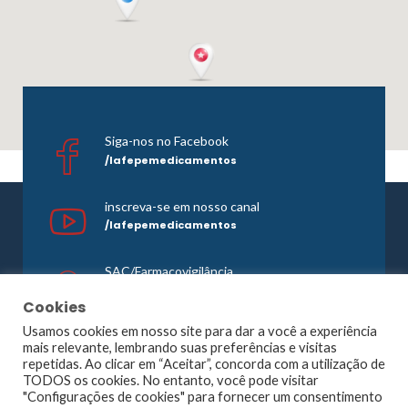
Siga-nos no Facebook
/lafepemedicamentos
inscreva-se em nosso canal
/lafepemedicamentos
SAC/Farmacovigilância
0800 081 1121
Cookies
Usamos cookies em nosso site para dar a você a experiência
mais relevante, lembrando suas preferências e visitas
repetidas. Ao clicar em “Aceitar”, concorda com a utilização de
©1965 -
2026 Todos os direitos reservados. Lafepe |
TODOS os cookies. No entanto, você pode visitar
Wordpress
Optimized by
Agência Planner
"Configurações de cookies" para fornecer um consentimento