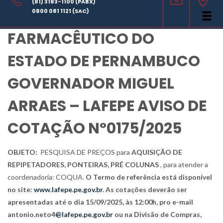
(81) 3183-1100 (PABX)
LABORATÓRIO
0800 081 1121 (SAC)
FARMACÊUTICO DO
ESTADO DE PERNAMBUCO
GOVERNADOR MIGUEL
ARRAES – LAFEPE AVISO DE
COTAÇÃO Nº0175/2025
OBJETO:
PESQUISA DE PREÇOS para
AQUISIÇÃO DE
REPIPETADORES, PONTEIRAS, PRÉ COLUNAS
, para atender a
coordenadoria: COQUA.
O Termo de referência está disponível
no site:
www.lafepe.pe.gov.br
. As cotações deverão ser
apresentadas até o dia 15/09/2025, às 12:00h, pro e-mail
antonio.neto4
@lafepe.pe.gov.br
ou na Divisão de Compras,