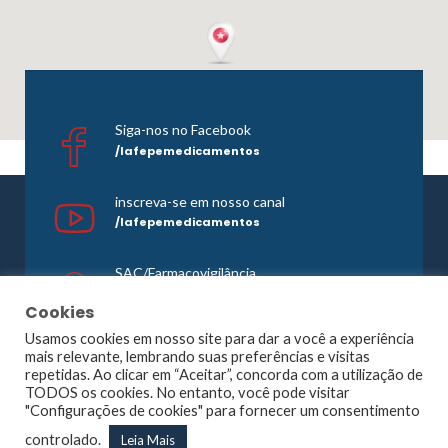
Siga-nos no Facebook
/lafepemedicamentos
inscreva-se em nosso canal
/lafepemedicamentos
SAC/Farmacovigilância
0800 081 1121
Cookies
Usamos cookies em nosso site para dar a você a experiência
mais relevante, lembrando suas preferências e visitas
repetidas. Ao clicar em “Aceitar”, concorda com a utilização de
©1965 -
2026 Todos os direitos reservados. Lafepe |
TODOS os cookies. No entanto, você pode visitar
Wordpress
Optimized by
Agência Planner
"Configurações de cookies" para fornecer um consentimento
Largo de Dois Irmãos, 1117, Dois Irmãos – Recife – PE |
controlado.
Leia Mais