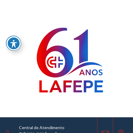
Home
/
LABORATÓRIO FARMACÊUTICO DO ESTADO DE PERNAMBUCO
GOVERNADOR MIGUEL ARRAES - LAFEPE AVISO DE COTAÇÃO Nº0181/2024
AVISO DE COTAÇÃO
20.09.2024
Central de Atendimento
COMPARTILHE