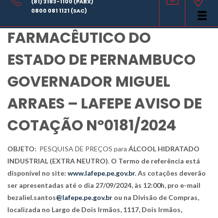
(81) 3183-1100 (PABX)
LABORATÓRIO
0800 081 1121 (SAC)
FARMACÊUTICO DO
ESTADO DE PERNAMBUCO
GOVERNADOR MIGUEL
ARRAES – LAFEPE AVISO DE
COTAÇÃO Nº0181/2024
OBJETO:
PESQUISA DE PREÇOS para
ÁLCOOL HIDRATADO
INDUSTRIAL (EXTRA NEUTRO)
.
O Termo de referência está
disponível no site:
www.lafepe.pe.gov.br
. As cotações deverão
ser apresentadas até o dia 27/09/2024, às 12:00h, pro e-mail
bezaliel.santos
@lafepe.pe.gov.br
ou na Divisão de Compras,
localizada no Largo de Dois Irmãos, 1117, Dois Irmãos,