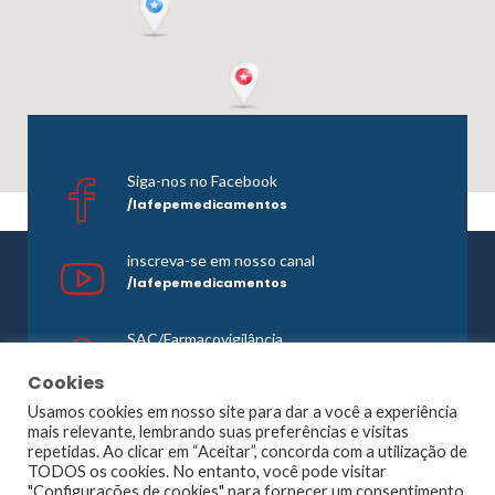
Siga-nos no Facebook
/lafepemedicamentos
inscreva-se em nosso canal
/lafepemedicamentos
SAC/Farmacovigilância
0800 081 1121
Cookies
Usamos cookies em nosso site para dar a você a experiência
mais relevante, lembrando suas preferências e visitas
repetidas. Ao clicar em “Aceitar”, concorda com a utilização de
©1965 -
2026 Todos os direitos reservados. Lafepe |
TODOS os cookies. No entanto, você pode visitar
Wordpress
Optimized by
Agência Planner
"Configurações de cookies" para fornecer um consentimento