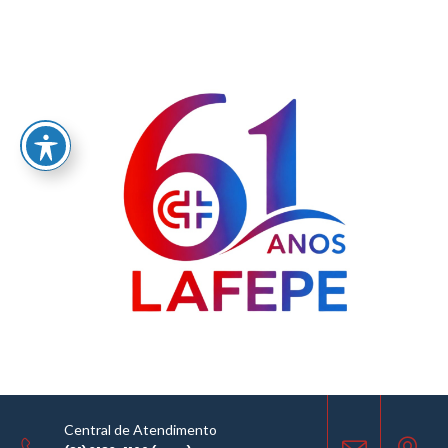
Home
/
LABORATÓRIO FARMACÊUTICO DO ESTADO DE PERNAMBUCO
GOVERNADOR MIGUEL ARRAES - LAFEPE AVISO DE COTAÇÃO Nº 0025/2018- DIVCO
AVISO DE COTAÇÃO
14.05.2018
Central de Atendimento
COMPARTILHE