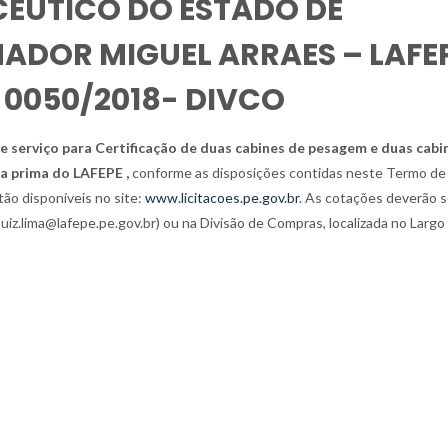
ÊUTICO DO ESTADO DE
DOR MIGUEL ARRAES – LAFE
 0050/2018- DIVCO
serviço para Certificação de duas cabines de pesagem e duas cabi
ia prima do LAFEPE
,
conforme as disposições contidas neste Termo de
ão disponíveis no site
:
www.licitacoes.pe.gov.br
. As cotações deverão s
 (luiz.lima@lafepe.pe.gov.br) ou na Divisão de Compras, localizada no Largo