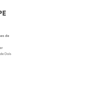
PE
nes de
er
 de Dois