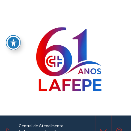
Home
/
LABORATÓRIO FARMACÊUTICO DO ESTADO DE PERNAMBUCO
GOVERNADOR MIGUEL ARRAES - LAFEPE AVISO DE COTAÇÃO Nº0005/2021
AVISO DE COTAÇÃO
18.01.2021
Central de Atendimento
COMPARTILHE