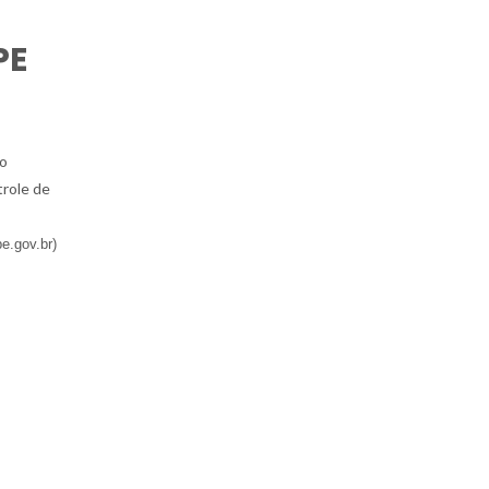
PE
do
trole de
pe.gov.br)