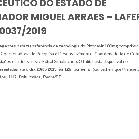
ÊUTICO DO ESTADO DE
DOR MIGUEL ARRAES – LAFE
0037/2019
agentes para transferência de tecnologia do Ritonavir 100mg comprimi
da Coordenadoria de Pesquisa e Desenvolvimento, Coordenadoria de Con
ições contidas neste Edital Simplificado.
O Edital está disponível no
resentadas até o
dia 29/05/2019, às 12h
, por e-mail (carlos.henrique@lafepe.
ãos, 1117, Dois Irmãos, Recife/PE.