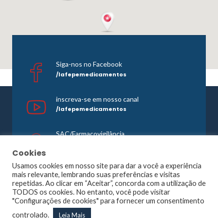
Siga-nos no Facebook
/lafepemedicamentos
inscreva-se em nosso canal
/lafepemedicamentos
SAC/Farmacovigilância
0800 081 1121
Cookies
Usamos cookies em nosso site para dar a você a experiência
mais relevante, lembrando suas preferências e visitas
repetidas. Ao clicar em “Aceitar”, concorda com a utilização de
©1965 -
2026 Todos os direitos reservados. Lafepe |
TODOS os cookies. No entanto, você pode visitar
Wordpress
Optimized by
Agência Planner
"Configurações de cookies" para fornecer um consentimento
Largo de Dois Irmãos, 1117, Dois Irmãos – Recife – PE |
controlado.
Leia Mais