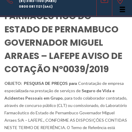
LABORATÓRIO
(81) 3183-1100 (PABX)
0800 081 1121 (SAC)
FARMACÊUTICO DO
ESTADO DE PERNAMBUCO
GOVERNADOR MIGUEL
ARRAES – LAFEPE AVISO DE
COTAÇÃO Nº0039/2019
OBJETO:
Contratação de empresa
PESQUISA DE PREÇOS para
especializada na prestação de serviços de
Seguro de Vida e
Acidentes Pessoais em Grupo
, para todo colaborador contratado,
através de concurso público (CLT) ou comissionado, do Laboratório
Farmacêutico do Estado de Pernambuco Governador Miguel
Arraes S/A – LAFEPE., CONFORME AS DISPOSIÇÕES CONTIDAS
NESTE TERMO DE REFERÊNCIA
.
O Termo de Referência está