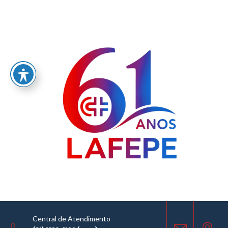
Home
/
LABORATÓRIO FARMACÊUTICO DO ESTADO DE PERNAMBUCO
GOVERNADOR MIGUEL ARRAES - LAFEPE AVISO DE COTAÇÃO Nº0039/2019
AVISO DE COTAÇÃO
11.07.2019
Central de Atendimento