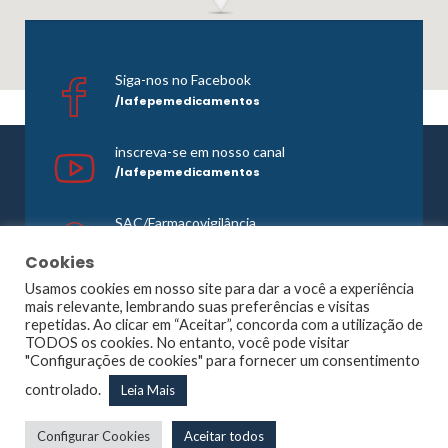
Siga-nos no Facebook
/lafepemedicamentos
inscreva-se em nosso canal
/lafepemedicamentos
SAC/Farmacovigilância
0800 081 1121
Cookies
Usamos cookies em nosso site para dar a você a experiência
mais relevante, lembrando suas preferências e visitas
repetidas. Ao clicar em “Aceitar”, concorda com a utilização de
©1965 -
2026 Todos os direitos reservados. Lafepe |
TODOS os cookies. No entanto, você pode visitar
Wordpress
Optimized by
Agência Planner
"Configurações de cookies" para fornecer um consentimento
Largo de Dois Irmãos, 1117, Dois Irmãos – Recife – PE |
controlado.
Leia Mais
CNPJ: 10.877.926/0001-13
Configurar Cookies
Aceitar todos