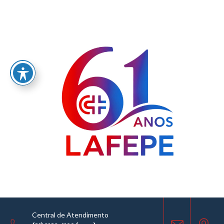
Home
/
LABORATÓRIO FARMACÊUTICO DO ESTADO DE PERNAMBUCO
GOVERNADOR MIGUEL ARRAES - LAFEPE AVISO DE COTAÇÃO Nº0048/2021
AVISO DE COTAÇÃO
15.04.2021
Central de Atendimento
COMPARTILHE