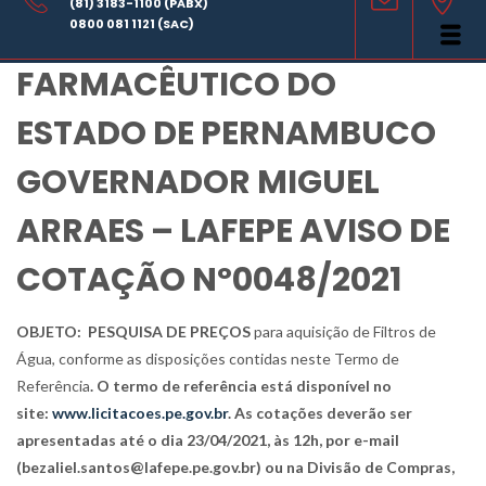
(81) 3183-1100 (PABX)
LABORATÓRIO
0800 081 1121 (SAC)
FARMACÊUTICO DO
ESTADO DE PERNAMBUCO
GOVERNADOR MIGUEL
ARRAES – LAFEPE AVISO DE
COTAÇÃO Nº0048/2021
OBJETO:
PESQUISA DE PREÇOS
para
aquisição de Filtros de
Água, conforme as disposições contidas neste Termo de
Referência
. O termo de referência está disponível no
site:
www.licitacoes.pe.gov.br
. As cotações deverão ser
apresentadas até o dia 23/04/2021, às 12h, por e-mail
(bezaliel.santos@lafepe.pe.gov.br) ou na Divisão de Compras,